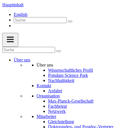
Hauptinhalt
English
Über uns
Über uns
Wissenschaftliches Profil
Potsdam Science Park
Nachhaltigkeit
Kontakt
Anfahrt
Organisation
Max-Planck-Gesellschaft
Fachbeirat
Netzwerk
Mitarbeiter
Gleichstellung
Doktoranden- und Postdoc-Vertreter