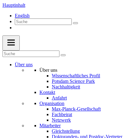
Hauptinhalt
English
Über uns
Über uns
Wissenschaftliches Profil
Potsdam Science Park
Nachhaltigkeit
Kontakt
Anfahrt
Organisation
Max-Planck-Gesellschaft
Fachbeirat
Netzwerk
Mitarbeiter
Gleichstellung
Doktoranden- und Postdoc-Vertreter