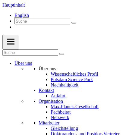
Hauptinhalt
English
Über uns
Über uns
Wissenschaftliches Profil
Potsdam Science Park
Nachhaltigkeit
Kontakt
Anfahrt
Organisation
Max-Planck-Gesellschaft
Fachbeirat
Netzwerk
Mitarbeiter
Gleichstellung
Doktoranden- und Postdoc-Vertreter