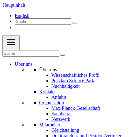
Hauptinhalt
English
Über uns
Über uns
Wissenschaftliches Profil
Potsdam Science Park
Nachhaltigkeit
Kontakt
Anfahrt
Organisation
Max-Planck-Gesellschaft
Fachbeirat
Netzwerk
Mitarbeiter
Gleichstellung
Doktoranden- und Postdoc-Vertreter