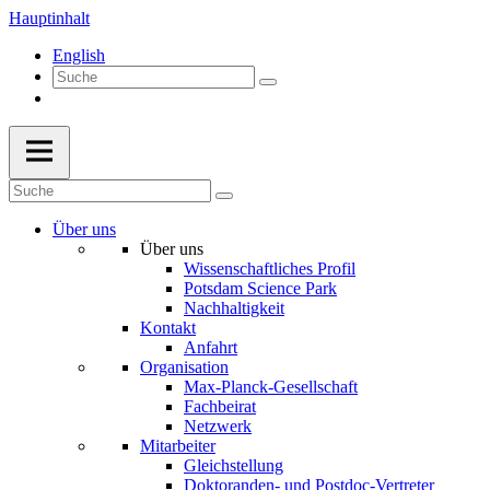
Hauptinhalt
English
Über uns
Über uns
Wissenschaftliches Profil
Potsdam Science Park
Nachhaltigkeit
Kontakt
Anfahrt
Organisation
Max-Planck-Gesellschaft
Fachbeirat
Netzwerk
Mitarbeiter
Gleichstellung
Doktoranden- und Postdoc-Vertreter