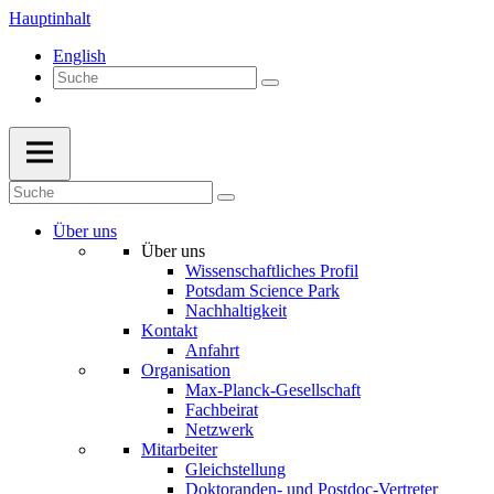
Hauptinhalt
English
Über uns
Über uns
Wissenschaftliches Profil
Potsdam Science Park
Nachhaltigkeit
Kontakt
Anfahrt
Organisation
Max-Planck-Gesellschaft
Fachbeirat
Netzwerk
Mitarbeiter
Gleichstellung
Doktoranden- und Postdoc-Vertreter