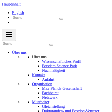
Hauptinhalt
English
Über uns
Über uns
Wissenschaftliches Profil
Potsdam Science Park
Nachhaltigkeit
Kontakt
Anfahrt
Organisation
Max-Planck-Gesellschaft
Fachbeirat
Netzwerk
Mitarbeiter
Gleichstellung
Doktoranden- und Postdoc-Vertreter