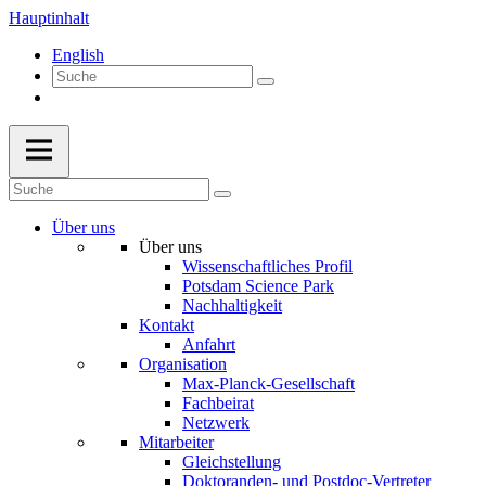
Hauptinhalt
English
Über uns
Über uns
Wissenschaftliches Profil
Potsdam Science Park
Nachhaltigkeit
Kontakt
Anfahrt
Organisation
Max-Planck-Gesellschaft
Fachbeirat
Netzwerk
Mitarbeiter
Gleichstellung
Doktoranden- und Postdoc-Vertreter