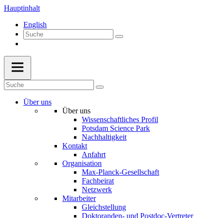
Hauptinhalt
English
Über uns
Über uns
Wissenschaftliches Profil
Potsdam Science Park
Nachhaltigkeit
Kontakt
Anfahrt
Organisation
Max-Planck-Gesellschaft
Fachbeirat
Netzwerk
Mitarbeiter
Gleichstellung
Doktoranden- und Postdoc-Vertreter