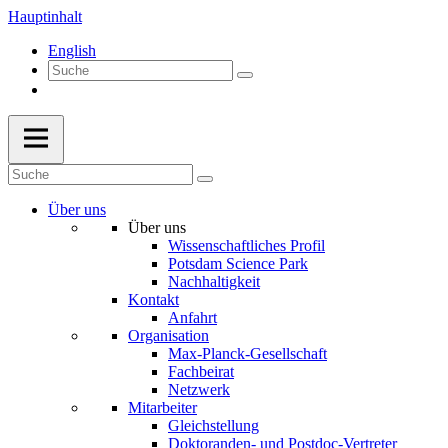
Hauptinhalt
English
Über uns
Über uns
Wissenschaftliches Profil
Potsdam Science Park
Nachhaltigkeit
Kontakt
Anfahrt
Organisation
Max-Planck-Gesellschaft
Fachbeirat
Netzwerk
Mitarbeiter
Gleichstellung
Doktoranden- und Postdoc-Vertreter