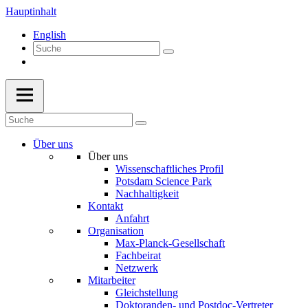
Hauptinhalt
English
Über uns
Über uns
Wissenschaftliches Profil
Potsdam Science Park
Nachhaltigkeit
Kontakt
Anfahrt
Organisation
Max-Planck-Gesellschaft
Fachbeirat
Netzwerk
Mitarbeiter
Gleichstellung
Doktoranden- und Postdoc-Vertreter