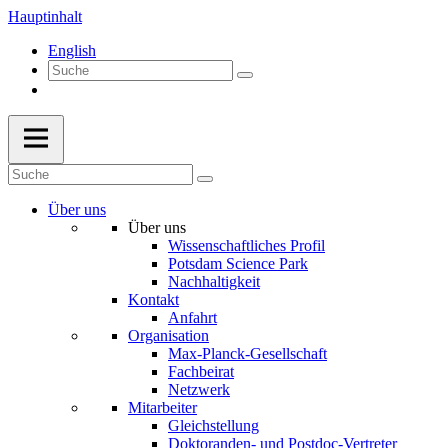
Hauptinhalt
English
Über uns
Über uns
Wissenschaftliches Profil
Potsdam Science Park
Nachhaltigkeit
Kontakt
Anfahrt
Organisation
Max-Planck-Gesellschaft
Fachbeirat
Netzwerk
Mitarbeiter
Gleichstellung
Doktoranden- und Postdoc-Vertreter