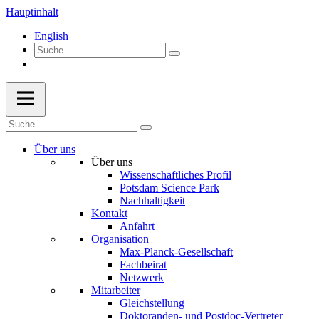
Hauptinhalt
English
Über uns
Über uns
Wissenschaftliches Profil
Potsdam Science Park
Nachhaltigkeit
Kontakt
Anfahrt
Organisation
Max-Planck-Gesellschaft
Fachbeirat
Netzwerk
Mitarbeiter
Gleichstellung
Doktoranden- und Postdoc-Vertreter