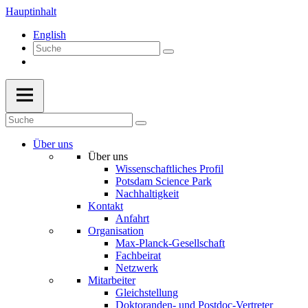
Hauptinhalt
English
Über uns
Über uns
Wissenschaftliches Profil
Potsdam Science Park
Nachhaltigkeit
Kontakt
Anfahrt
Organisation
Max-Planck-Gesellschaft
Fachbeirat
Netzwerk
Mitarbeiter
Gleichstellung
Doktoranden- und Postdoc-Vertreter