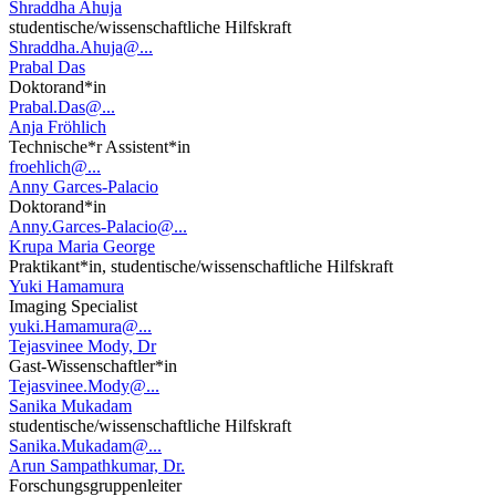
Shraddha Ahuja
studentische/wissenschaftliche Hilfskraft
Shraddha.Ahuja@...
Prabal Das
Doktorand*in
Prabal.Das@...
Anja Fröhlich
Technische*r Assistent*in
froehlich@...
Anny Garces-Palacio
Doktorand*in
Anny.Garces-Palacio@...
Krupa Maria George
Praktikant*in, studentische/wissenschaftliche Hilfskraft
Yuki Hamamura
Imaging Specialist
yuki.Hamamura@...
Tejasvinee Mody, Dr
Gast-Wissenschaftler*in
Tejasvinee.Mody@...
Sanika Mukadam
studentische/wissenschaftliche Hilfskraft
Sanika.Mukadam@...
Arun Sampathkumar, Dr.
Forschungsgruppenleiter