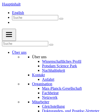
Hauptinhalt
English
Über uns
Über uns
Wissenschaftliches Profil
Potsdam Science Park
Nachhaltigkeit
Kontakt
Anfahrt
Organisation
Max-Planck-Gesellschaft
Fachbeirat
Netzwerk
Mitarbeiter
Gleichstellung
Doktoranden- und Postdoc-Vertreter