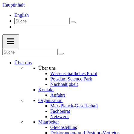
Hauptinhalt
English
Über uns
Über uns
Wissenschaftliches Profil
Potsdam Science Park
Nachhaltigkeit
Kontakt
Anfahrt
Organisation
Max-Planck-Gesellschaft
Fachbeirat
Netzwerk
Mitarbeiter
Gleichstellung
Doktoranden- und Postdoc-Vertreter