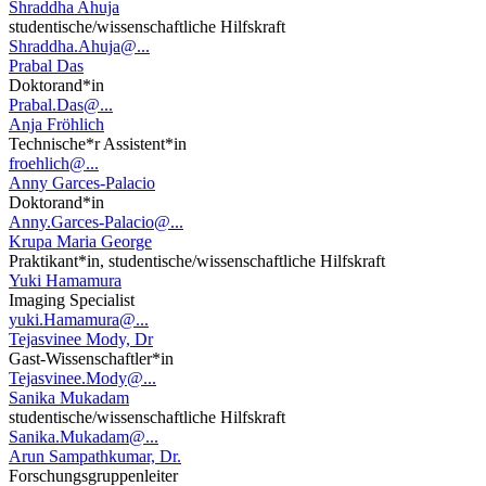
Shraddha Ahuja
studentische/wissenschaftliche Hilfskraft
Shraddha.Ahuja@...
Prabal Das
Doktorand*in
Prabal.Das@...
Anja Fröhlich
Technische*r Assistent*in
froehlich@...
Anny Garces-Palacio
Doktorand*in
Anny.Garces-Palacio@...
Krupa Maria George
Praktikant*in, studentische/wissenschaftliche Hilfskraft
Yuki Hamamura
Imaging Specialist
yuki.Hamamura@...
Tejasvinee Mody, Dr
Gast-Wissenschaftler*in
Tejasvinee.Mody@...
Sanika Mukadam
studentische/wissenschaftliche Hilfskraft
Sanika.Mukadam@...
Arun Sampathkumar, Dr.
Forschungsgruppenleiter