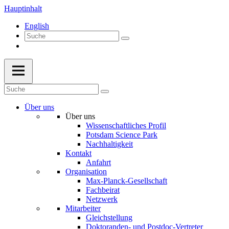
Hauptinhalt
English
Über uns
Über uns
Wissenschaftliches Profil
Potsdam Science Park
Nachhaltigkeit
Kontakt
Anfahrt
Organisation
Max-Planck-Gesellschaft
Fachbeirat
Netzwerk
Mitarbeiter
Gleichstellung
Doktoranden- und Postdoc-Vertreter