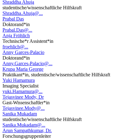
Shraddha Ahuja
studentische/wissenschaftliche Hilfskraft
Shraddha.Ahuja@...
Prabal Das
Doktorand*in
Prabal.Das@...
Anja Fröhlich
Technische*r Assistent*in
froehlich@...
Anny Garces-Palacio
Doktorand*in
Anny.Garces-Palacio@...
Krupa Maria George
Praktikant*in, studentische/wissenschaftliche Hilfskraft
Yuki Hamamura
Imaging Specialist
yuki.Hamamura@...
Tejasvinee Mody, Dr
Gast-Wissenschaftler*in
Tejasvinee.Mody@...
Sanika Mukadam
studentische/wissenschaftliche Hilfskraft
Sanika.Mukadam@...
Arun Sampathkumar, Dr.
Forschungsgruppenleiter