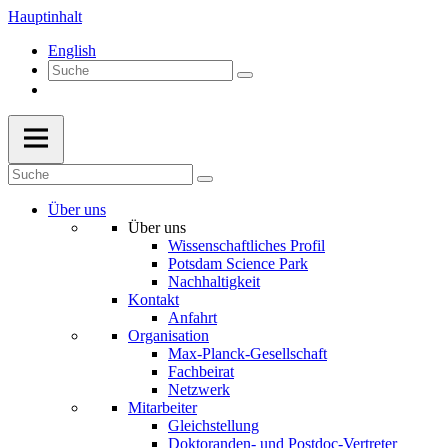
Hauptinhalt
English
Über uns
Über uns
Wissenschaftliches Profil
Potsdam Science Park
Nachhaltigkeit
Kontakt
Anfahrt
Organisation
Max-Planck-Gesellschaft
Fachbeirat
Netzwerk
Mitarbeiter
Gleichstellung
Doktoranden- und Postdoc-Vertreter