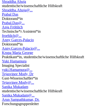
Shraddha Ahuja
studentische/wissenschaftliche Hilfskraft
Shraddha.Ahuja@...
Prabal Das
Doktorand*in
Prabal.Das@...
Anja Fröhlich
Technische*r Assistent*in
froehlich@...
Anny Garces-Palacio
Doktorand*in
Anny.Garces-Palacio@...
Krupa Maria George
Praktikant*in, studentische/wissenschaftliche Hilfskraft
Yuki Hamamura
Imaging Specialist
yuki.Hamamura@...
Tejasvinee Mody, Dr
Gast-Wissenschaftler*in
Tejasvinee.Mody@...
Sanika Mukadam
studentische/wissenschaftliche Hilfskraft
Sanika.Mukadam@...
Arun Sampathkumar, Dr.
Forschungsgruppenleiter