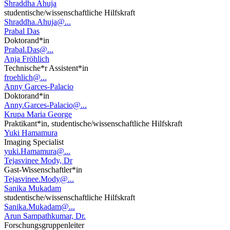
Shraddha Ahuja
studentische/wissenschaftliche Hilfskraft
Shraddha.Ahuja@...
Prabal Das
Doktorand*in
Prabal.Das@...
Anja Fröhlich
Technische*r Assistent*in
froehlich@...
Anny Garces-Palacio
Doktorand*in
Anny.Garces-Palacio@...
Krupa Maria George
Praktikant*in, studentische/wissenschaftliche Hilfskraft
Yuki Hamamura
Imaging Specialist
yuki.Hamamura@...
Tejasvinee Mody, Dr
Gast-Wissenschaftler*in
Tejasvinee.Mody@...
Sanika Mukadam
studentische/wissenschaftliche Hilfskraft
Sanika.Mukadam@...
Arun Sampathkumar, Dr.
Forschungsgruppenleiter