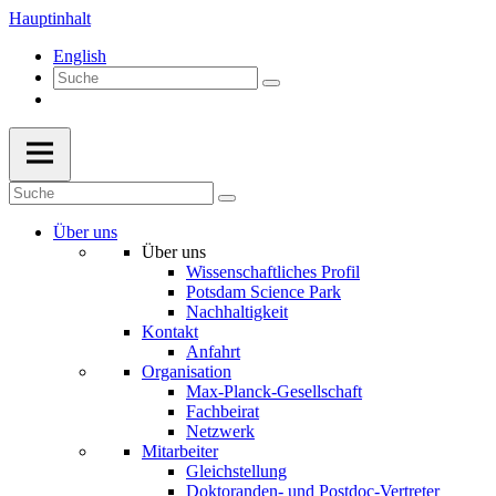
Hauptinhalt
English
Über uns
Über uns
Wissenschaftliches Profil
Potsdam Science Park
Nachhaltigkeit
Kontakt
Anfahrt
Organisation
Max-Planck-Gesellschaft
Fachbeirat
Netzwerk
Mitarbeiter
Gleichstellung
Doktoranden- und Postdoc-Vertreter