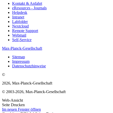
Kontakt & Anfahrt
eResources - Journals
Helpdesk
Intranet
Labfolder
Nextcloud
Remote Support
Webmail
Self-Service
Max-Planck-Gesellschaft
Sitemap
Impressum
Datenschutzhinweise
©
2026, Max-Planck-Gesellschaft
© 2003-2026, Max-Planck-Gesellschaft
Web-Ansicht
Seite Drucken
Im neuen Fenster öffnen