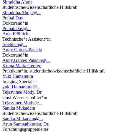
Shraddha Ahuja
studentische/wissenschaftliche Hilfskraft
Shraddha.Ahuja@...
Prabal Das
Doktorand*in
Prabal.Das@...
Anja Fröhlich
Technische*r Assistent*in
froehlich@...
Anny Garces-Palacio
Doktorand*in
Anny.Garces-Palacio@...
Krupa Maria George
Praktikant*in, studentische/wissenschaftliche Hilfskraft
Yuki Hamamura
Imaging Specialist
yuki.Hamamura@...
Tejasvinee Mody, Dr
Gast-Wissenschaftler*in
Tejasvinee.Mody@...
Sanika Mukadam
studentische/wissenschaftliche Hilfskraft
Sanika.Mukadam@...
Arun Sampathkumar, Dr.
Forschungsgruppenleiter