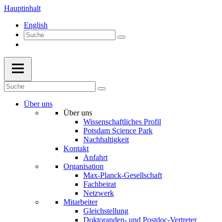
Hauptinhalt
English
Über uns
Über uns
Wissenschaftliches Profil
Potsdam Science Park
Nachhaltigkeit
Kontakt
Anfahrt
Organisation
Max-Planck-Gesellschaft
Fachbeirat
Netzwerk
Mitarbeiter
Gleichstellung
Doktoranden- und Postdoc-Vertreter