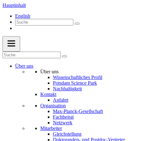
Hauptinhalt
English
Über uns
Über uns
Wissenschaftliches Profil
Potsdam Science Park
Nachhaltigkeit
Kontakt
Anfahrt
Organisation
Max-Planck-Gesellschaft
Fachbeirat
Netzwerk
Mitarbeiter
Gleichstellung
Doktoranden- und Postdoc-Vertreter