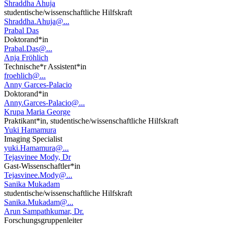
Shraddha Ahuja
studentische/wissenschaftliche Hilfskraft
Shraddha.Ahuja@...
Prabal Das
Doktorand*in
Prabal.Das@...
Anja Fröhlich
Technische*r Assistent*in
froehlich@...
Anny Garces-Palacio
Doktorand*in
Anny.Garces-Palacio@...
Krupa Maria George
Praktikant*in, studentische/wissenschaftliche Hilfskraft
Yuki Hamamura
Imaging Specialist
yuki.Hamamura@...
Tejasvinee Mody, Dr
Gast-Wissenschaftler*in
Tejasvinee.Mody@...
Sanika Mukadam
studentische/wissenschaftliche Hilfskraft
Sanika.Mukadam@...
Arun Sampathkumar, Dr.
Forschungsgruppenleiter