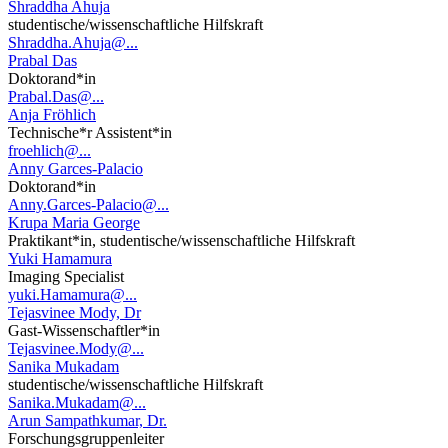
Shraddha Ahuja
studentische/wissenschaftliche Hilfskraft
Shraddha.Ahuja@...
Prabal Das
Doktorand*in
Prabal.Das@...
Anja Fröhlich
Technische*r Assistent*in
froehlich@...
Anny Garces-Palacio
Doktorand*in
Anny.Garces-Palacio@...
Krupa Maria George
Praktikant*in, studentische/wissenschaftliche Hilfskraft
Yuki Hamamura
Imaging Specialist
yuki.Hamamura@...
Tejasvinee Mody, Dr
Gast-Wissenschaftler*in
Tejasvinee.Mody@...
Sanika Mukadam
studentische/wissenschaftliche Hilfskraft
Sanika.Mukadam@...
Arun Sampathkumar, Dr.
Forschungsgruppenleiter