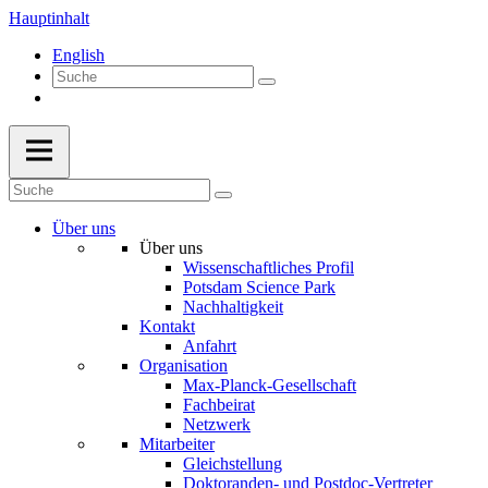
Hauptinhalt
English
Über uns
Über uns
Wissenschaftliches Profil
Potsdam Science Park
Nachhaltigkeit
Kontakt
Anfahrt
Organisation
Max-Planck-Gesellschaft
Fachbeirat
Netzwerk
Mitarbeiter
Gleichstellung
Doktoranden- und Postdoc-Vertreter