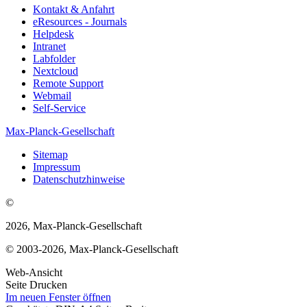
Kontakt & Anfahrt
eResources - Journals
Helpdesk
Intranet
Labfolder
Nextcloud
Remote Support
Webmail
Self-Service
Max-Planck-Gesellschaft
Sitemap
Impressum
Datenschutzhinweise
©
2026, Max-Planck-Gesellschaft
© 2003-2026, Max-Planck-Gesellschaft
Web-Ansicht
Seite Drucken
Im neuen Fenster öffnen