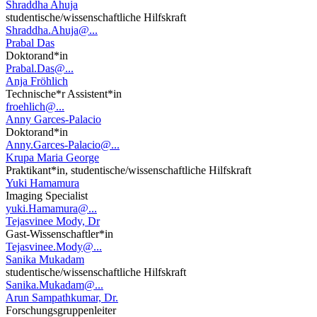
Shraddha Ahuja
studentische/wissenschaftliche Hilfskraft
Shraddha.Ahuja@...
Prabal Das
Doktorand*in
Prabal.Das@...
Anja Fröhlich
Technische*r Assistent*in
froehlich@...
Anny Garces-Palacio
Doktorand*in
Anny.Garces-Palacio@...
Krupa Maria George
Praktikant*in, studentische/wissenschaftliche Hilfskraft
Yuki Hamamura
Imaging Specialist
yuki.Hamamura@...
Tejasvinee Mody, Dr
Gast-Wissenschaftler*in
Tejasvinee.Mody@...
Sanika Mukadam
studentische/wissenschaftliche Hilfskraft
Sanika.Mukadam@...
Arun Sampathkumar, Dr.
Forschungsgruppenleiter