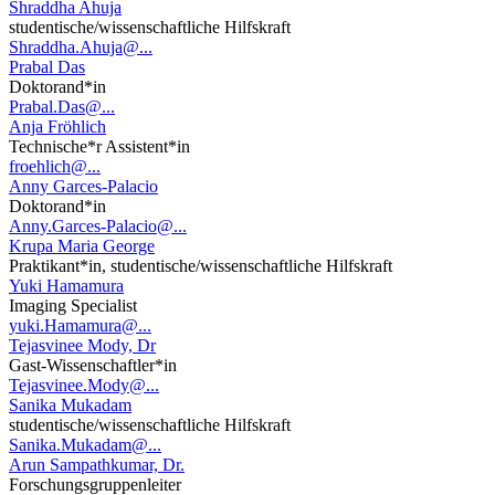
Shraddha Ahuja
studentische/wissenschaftliche Hilfskraft
Shraddha.Ahuja@...
Prabal Das
Doktorand*in
Prabal.Das@...
Anja Fröhlich
Technische*r Assistent*in
froehlich@...
Anny Garces-Palacio
Doktorand*in
Anny.Garces-Palacio@...
Krupa Maria George
Praktikant*in, studentische/wissenschaftliche Hilfskraft
Yuki Hamamura
Imaging Specialist
yuki.Hamamura@...
Tejasvinee Mody, Dr
Gast-Wissenschaftler*in
Tejasvinee.Mody@...
Sanika Mukadam
studentische/wissenschaftliche Hilfskraft
Sanika.Mukadam@...
Arun Sampathkumar, Dr.
Forschungsgruppenleiter