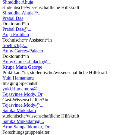
Shraddha Ahuja
studentische/wissenschaftliche Hilfskraft
Shraddha.Ahuja@...
Prabal Das
Doktorand*in
Prabal.Das@...
Anja Fröhlich
Technische*r Assistent*in
froehlich@...
Anny Garces-Palacio
Doktorand*in
Anny.Garces-Palacio@...
Krupa Maria George
Praktikant*in, studentische/wissenschaftliche Hilfskraft
Yuki Hamamura
Imaging Specialist
yuki.Hamamura@...
Tejasvinee Mody, Dr
Gast-Wissenschaftler*in
Tejasvinee.Mody@...
Sanika Mukadam
studentische/wissenschaftliche Hilfskraft
Sanika.Mukadam@...
Arun Sampathkumar, Dr.
Forschungsgruppenleiter