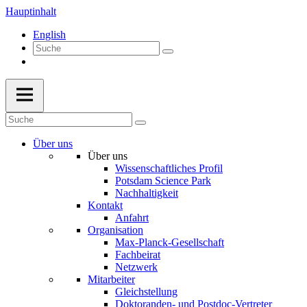
Hauptinhalt
English
Über uns
Über uns
Wissenschaftliches Profil
Potsdam Science Park
Nachhaltigkeit
Kontakt
Anfahrt
Organisation
Max-Planck-Gesellschaft
Fachbeirat
Netzwerk
Mitarbeiter
Gleichstellung
Doktoranden- und Postdoc-Vertreter