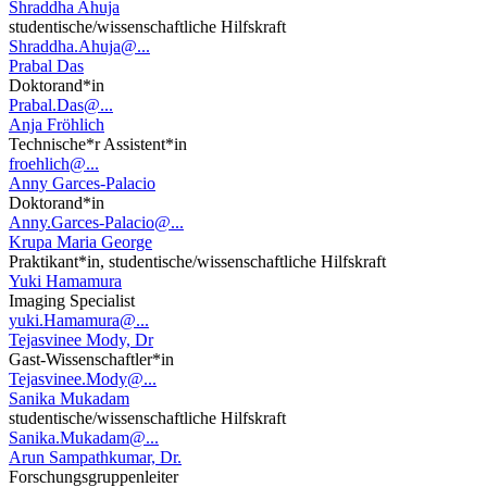
Shraddha Ahuja
studentische/wissenschaftliche Hilfskraft
Shraddha.Ahuja@...
Prabal Das
Doktorand*in
Prabal.Das@...
Anja Fröhlich
Technische*r Assistent*in
froehlich@...
Anny Garces-Palacio
Doktorand*in
Anny.Garces-Palacio@...
Krupa Maria George
Praktikant*in, studentische/wissenschaftliche Hilfskraft
Yuki Hamamura
Imaging Specialist
yuki.Hamamura@...
Tejasvinee Mody, Dr
Gast-Wissenschaftler*in
Tejasvinee.Mody@...
Sanika Mukadam
studentische/wissenschaftliche Hilfskraft
Sanika.Mukadam@...
Arun Sampathkumar, Dr.
Forschungsgruppenleiter