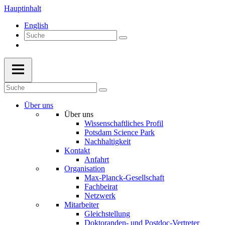
Hauptinhalt
English
Über uns
Über uns
Wissenschaftliches Profil
Potsdam Science Park
Nachhaltigkeit
Kontakt
Anfahrt
Organisation
Max-Planck-Gesellschaft
Fachbeirat
Netzwerk
Mitarbeiter
Gleichstellung
Doktoranden- und Postdoc-Vertreter