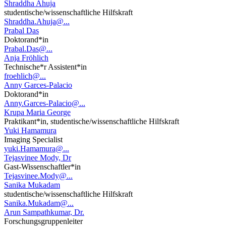
Shraddha Ahuja
studentische/wissenschaftliche Hilfskraft
Shraddha.Ahuja@...
Prabal Das
Doktorand*in
Prabal.Das@...
Anja Fröhlich
Technische*r Assistent*in
froehlich@...
Anny Garces-Palacio
Doktorand*in
Anny.Garces-Palacio@...
Krupa Maria George
Praktikant*in, studentische/wissenschaftliche Hilfskraft
Yuki Hamamura
Imaging Specialist
yuki.Hamamura@...
Tejasvinee Mody, Dr
Gast-Wissenschaftler*in
Tejasvinee.Mody@...
Sanika Mukadam
studentische/wissenschaftliche Hilfskraft
Sanika.Mukadam@...
Arun Sampathkumar, Dr.
Forschungsgruppenleiter