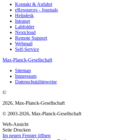
Kontakt & Anfahrt
eResources - Journals
Helpdesk
Intranet
Labfolder
Nextcloud
Remote Support
Webmail
Self-Service
Max-Planck-Gesellschaft
Sitemap
Impressum
Datenschutzhinweise
©
2026, Max-Planck-Gesellschaft
© 2003-2026, Max-Planck-Gesellschaft
Web-Ansicht
Seite Drucken
Im neuen Fenster öffnen