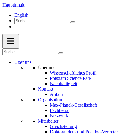
Hauptinhalt
English
Über uns
Über uns
Wissenschaftliches Profil
Potsdam Science Park
Nachhaltigkeit
Kontakt
Anfahrt
Organisation
Max-Planck-Gesellschaft
Fachbeirat
Netzwerk
Mitarbeiter
Gleichstellung
Doktoranden- und Postdoc-Vertreter