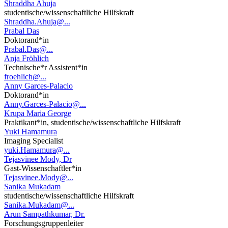
Shraddha Ahuja
studentische/wissenschaftliche Hilfskraft
Shraddha.Ahuja@...
Prabal Das
Doktorand*in
Prabal.Das@...
Anja Fröhlich
Technische*r Assistent*in
froehlich@...
Anny Garces-Palacio
Doktorand*in
Anny.Garces-Palacio@...
Krupa Maria George
Praktikant*in, studentische/wissenschaftliche Hilfskraft
Yuki Hamamura
Imaging Specialist
yuki.Hamamura@...
Tejasvinee Mody, Dr
Gast-Wissenschaftler*in
Tejasvinee.Mody@...
Sanika Mukadam
studentische/wissenschaftliche Hilfskraft
Sanika.Mukadam@...
Arun Sampathkumar, Dr.
Forschungsgruppenleiter