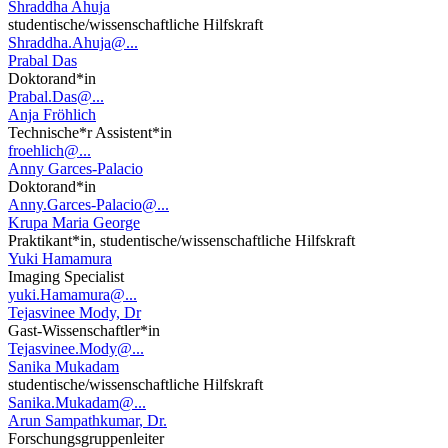
Shraddha Ahuja
studentische/wissenschaftliche Hilfskraft
Shraddha.Ahuja@...
Prabal Das
Doktorand*in
Prabal.Das@...
Anja Fröhlich
Technische*r Assistent*in
froehlich@...
Anny Garces-Palacio
Doktorand*in
Anny.Garces-Palacio@...
Krupa Maria George
Praktikant*in, studentische/wissenschaftliche Hilfskraft
Yuki Hamamura
Imaging Specialist
yuki.Hamamura@...
Tejasvinee Mody, Dr
Gast-Wissenschaftler*in
Tejasvinee.Mody@...
Sanika Mukadam
studentische/wissenschaftliche Hilfskraft
Sanika.Mukadam@...
Arun Sampathkumar, Dr.
Forschungsgruppenleiter