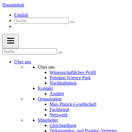
Hauptinhalt
English
Über uns
Über uns
Wissenschaftliches Profil
Potsdam Science Park
Nachhaltigkeit
Kontakt
Anfahrt
Organisation
Max-Planck-Gesellschaft
Fachbeirat
Netzwerk
Mitarbeiter
Gleichstellung
Doktoranden- und Postdoc-Vertreter