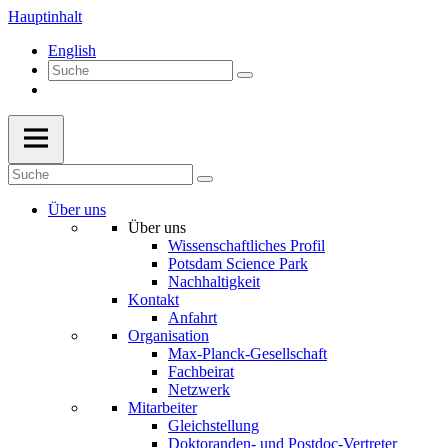
Hauptinhalt
English
Über uns
Über uns
Wissenschaftliches Profil
Potsdam Science Park
Nachhaltigkeit
Kontakt
Anfahrt
Organisation
Max-Planck-Gesellschaft
Fachbeirat
Netzwerk
Mitarbeiter
Gleichstellung
Doktoranden- und Postdoc-Vertreter