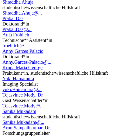
Shraddha Ahuja
studentische/wissenschaftliche Hilfskraft
Shraddha.Ahuja@...
Prabal Das
Doktorand*in
Prabal.Das@...
Anja Fröhlich
Technische*r Assistent*in
froehlich@...
Anny Garces-Palacio
Doktorand*in
Anny.Garces-Palacio@...
Krupa Maria George
Praktikant*in, studentische/wissenschaftliche Hilfskraft
Yuki Hamamura
Imaging Specialist
yuki.Hamamura@...
Tejasvinee Mody, Dr
Gast-Wissenschaftler*in
Tejasvinee.Mody@...
Sanika Mukadam
studentische/wissenschaftliche Hilfskraft
Sanika.Mukadam@...
Arun Sampathkumar, Dr.
Forschungsgruppenleiter