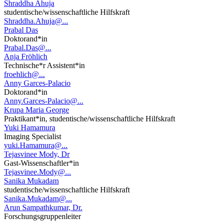
Shraddha Ahuja
studentische/wissenschaftliche Hilfskraft
Shraddha.Ahuja@...
Prabal Das
Doktorand*in
Prabal.Das@...
Anja Fröhlich
Technische*r Assistent*in
froehlich@...
Anny Garces-Palacio
Doktorand*in
Anny.Garces-Palacio@...
Krupa Maria George
Praktikant*in, studentische/wissenschaftliche Hilfskraft
Yuki Hamamura
Imaging Specialist
yuki.Hamamura@...
Tejasvinee Mody, Dr
Gast-Wissenschaftler*in
Tejasvinee.Mody@...
Sanika Mukadam
studentische/wissenschaftliche Hilfskraft
Sanika.Mukadam@...
Arun Sampathkumar, Dr.
Forschungsgruppenleiter