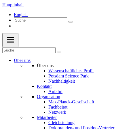
Hauptinhalt
English
Über uns
Über uns
Wissenschaftliches Profil
Potsdam Science Park
Nachhaltigkeit
Kontakt
Anfahrt
Organisation
Max-Planck-Gesellschaft
Fachbeirat
Netzwerk
Mitarbeiter
Gleichstellung
Doktoranden- und Postdoc-Vertreter