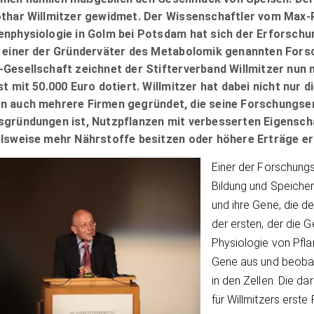
othar Willmitzer gewidmet. Der Wissenschaftler vom Max-P
enphysiologie in Golm bei Potsdam hat sich der Erforsch
t einer der Gründerväter des Metabolomik genannten For
-Gesellschaft zeichnet der Stifterverband Willmitzer nun 
ist mit 50.000 Euro dotiert. Willmitzer hat dabei nicht nur
n auch mehrere Firmen gegründet, die seine Forschungserg
sgründungen ist, Nutzpflanzen mit verbesserten Eigensch
elsweise mehr Nährstoffe besitzen oder höhere Erträge er
Einer der Forschung
Bildung und Speiche
und ihre Gene, die d
der ersten, der die 
Physiologie von Pfla
Gene aus und beoba
in den Zellen. Die d
für Willmitzers erst