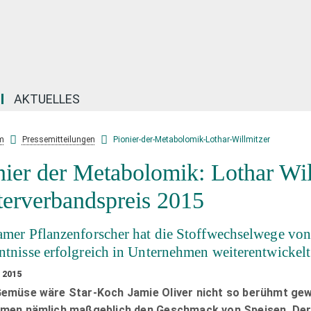
AKTUELLES
m
Pressemitteilungen
Pionier-der-Metabolomik-Lothar-Willmitzer
nier der Metabolomik: Lothar Wil
fterverbandspreis 2015
amer Pflanzenforscher hat die Stoffwechselwege von 
ntnisse erfolgreich in Unternehmen weiterentwickelt
 2015
emüse wäre Star-Koch Jamie Oliver nicht so berühmt gewo
men nämlich maßgeblich den Geschmack von Speisen. Der e