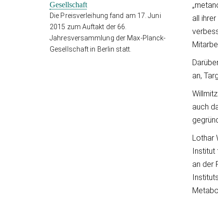
„metan
Gesellschaft
Die Preisverleihung fand am 17. Juni
all ihr
2015 zum Auftakt der 66.
verbess
Jahresversammlung der Max-Planck-
Mitarbei
Gesellschaft in Berlin statt.
Darüber
an, Tar
Willmit
auch da
gegründ
Lothar 
Institu
an der 
Institu
Metabo