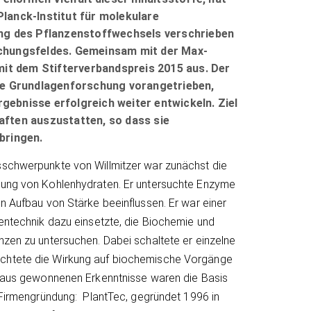
lanck-Institut für molekulare
ung des Pflanzenstoffwechsels verschrieben
schungsfeldes. Gemeinsam mit der Max-
mit dem Stifterverbandspreis 2015 aus. Der
 die Grundlagenforschung vorangetrieben,
ebnisse erfolgreich weiter entwickeln. Ziel
aften auszustatten, so dass sie
bringen.
sschwerpunkte von Willmitzer war zunächst die
rung von Kohlenhydraten. Er untersuchte Enzyme
en Aufbau von Stärke beeinflussen. Er war einer
Gentechnik dazu einsetzte, die Biochemie und
nzen zu untersuchen. Dabei schaltete er einzelne
chtete die Wirkung auf biochemische Vorgänge
araus gewonnenen Erkenntnisse waren die Basis
e Firmengründung: PlantTec, gegründet 1996 in