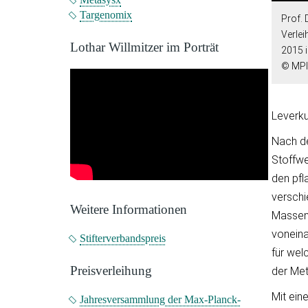
Targenomix
Prof. 
Verlei
Lothar Willmitzer im Porträt
2015 i
© MPI
Leverku
Nach de
Stoffwe
den pfl
verschi
Weitere Informationen
Massens
voneina
Stifterverbandspreis
für wel
Preisverleihung
der Me
Mit ein
Jahresversammlung der Max-Planck-