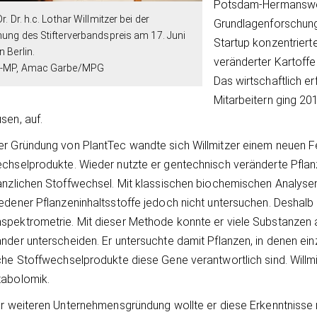
Potsdam-Hermanswerd
Dr. Dr. h.c. Lothar Willmitzer bei der
Grundlagenforschung
hung des Stifterverbandspreis am 17. Juni
Startup konzentriert
n Berlin.
veränderter Kartoffe
-MP, Amac Garbe/MPG
Das wirtschaftlich e
Mitarbeitern ging 20
sen, auf.
r Gründung von PlantTec wandte sich Willmitzer einem neuen Fel
chselprodukte. Wieder nutzte er gentechnisch veränderte Pflan
anzlichen Stoffwechsel. Mit klassischen biochemischen Analysen 
edener Pflanzeninhaltsstoffe jedoch nicht untersuchen. Deshalb 
pektrometrie. Mit dieser Methode konnte er viele Substanzen 
nder unterscheiden. Er untersuchte damit Pflanzen, in denen e
che Stoffwechselprodukte diese Gene verantwortlich sind. Will
tabolomik.
er weiteren Unternehmensgründung wollte er diese Erkenntniss