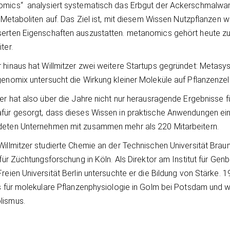
omics“ analysiert systematisch das Erbgut der Ackerschmalw
er Metaboliten auf. Das Ziel ist, mit diesem Wissen Nutzpflanzen 
erten Eigenschaften auszustatten. metanomics gehört heute z
ter.
 hinaus hat Willmitzer zwei weitere Startups gegründet: Metas
genomix untersucht die Wirkung kleiner Moleküle auf Pflanzenzel
zer hat also über die Jahre nicht nur herausragende Ergebnisse
für gesorgt, dass dieses Wissen in praktische Anwendungen ein
eten Unternehmen mit zusammen mehr als 220 Mitarbeitern.
Willmitzer studierte Chemie an der Technischen Universität Br
t für Züchtungsforschung in Köln. Als Direktor am Institut für Ge
Freien Universität Berlin untersuchte er die Bildung von Stärke
ts für molekulare Pflanzenphysiologie in Golm bei Potsdam und w
lismus.