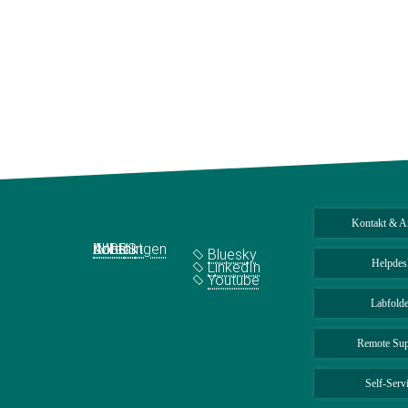
Kontakt & A
Quick Links
Social Media
Abteilungen
IMPRS
Jobs
Kontakt
Bluesky
Helpdes
LinkedIn
Youtube
Labfolde
Remote Sup
Self-Serv