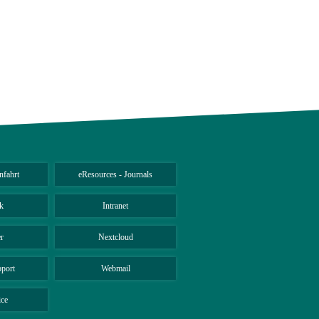
nfahrt
eResources - Journals
k
Intranet
r
Nextcloud
port
Webmail
ice