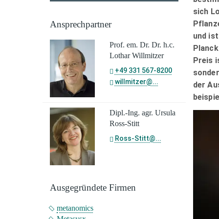
sich L
Pflanz
Ansprechpartner
und is
Prof. em. Dr. Dr. h.c.
Planck
Lothar Willmitzer
Preis 
+49 331 567-8200
sonder
willmitzer@...
der Au
beispi
Dipl.-Ing. agr. Ursula
Ross-Stitt
Ross-Stitt@...
Ausgegründete Firmen
metanomics
Metasysx