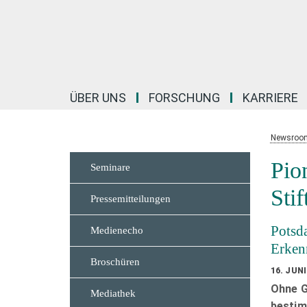
Hauptinhalt
ÜBER UNS
FORSCHUNG
KARRIERE
Newsroo
Pio
Seminare
Sti
Pressemitteilungen
Potsd
Medienecho
Erken
Broschüren
16. JUNI
Ohne G
Mediathek
bestim