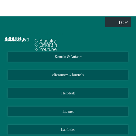
TOP
Quick Links
Social Media
Abteilungen
IMPRS
Jobs
Kontakt
Bluesky
LinkedIn
Youtube
Kontakt & Anfahrt
eResources - Journals
Helpdesk
Intranet
Labfolder