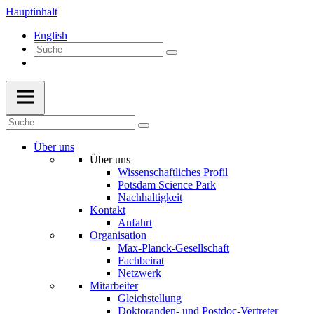
Hauptinhalt
English
Über uns
Über uns
Wissenschaftliches Profil
Potsdam Science Park
Nachhaltigkeit
Kontakt
Anfahrt
Organisation
Max-Planck-Gesellschaft
Fachbeirat
Netzwerk
Mitarbeiter
Gleichstellung
Doktoranden- und Postdoc-Vertreter