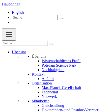
Hauptinhalt
English
Über uns
Über uns
Wissenschaftliches Profil
Potsdam Science Park
Nachhaltigkeit
Kontakt
Anfahrt
Organisation
Max-Planck-Gesellschaft
Fachbeirat
Netzwerk
Mitarbeiter
Gleichstellung
Doktoranden- und Postdoc-Vertreter