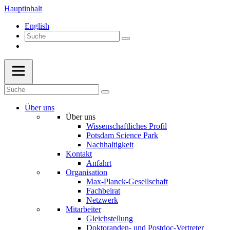
Hauptinhalt
English
Über uns
Über uns
Wissenschaftliches Profil
Potsdam Science Park
Nachhaltigkeit
Kontakt
Anfahrt
Organisation
Max-Planck-Gesellschaft
Fachbeirat
Netzwerk
Mitarbeiter
Gleichstellung
Doktoranden- und Postdoc-Vertreter