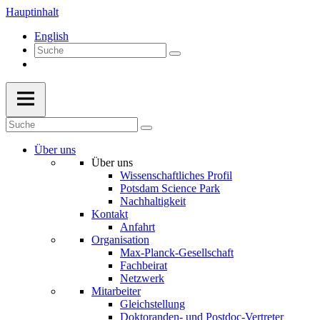
Hauptinhalt
English
Über uns
Über uns
Wissenschaftliches Profil
Potsdam Science Park
Nachhaltigkeit
Kontakt
Anfahrt
Organisation
Max-Planck-Gesellschaft
Fachbeirat
Netzwerk
Mitarbeiter
Gleichstellung
Doktoranden- und Postdoc-Vertreter