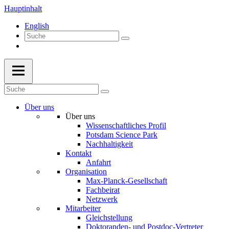
Hauptinhalt
English
Über uns
Über uns
Wissenschaftliches Profil
Potsdam Science Park
Nachhaltigkeit
Kontakt
Anfahrt
Organisation
Max-Planck-Gesellschaft
Fachbeirat
Netzwerk
Mitarbeiter
Gleichstellung
Doktoranden- und Postdoc-Vertreter