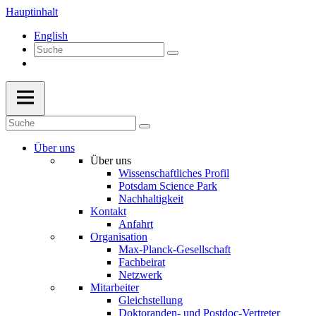
Hauptinhalt
English
Über uns
Über uns
Wissenschaftliches Profil
Potsdam Science Park
Nachhaltigkeit
Kontakt
Anfahrt
Organisation
Max-Planck-Gesellschaft
Fachbeirat
Netzwerk
Mitarbeiter
Gleichstellung
Doktoranden- und Postdoc-Vertreter