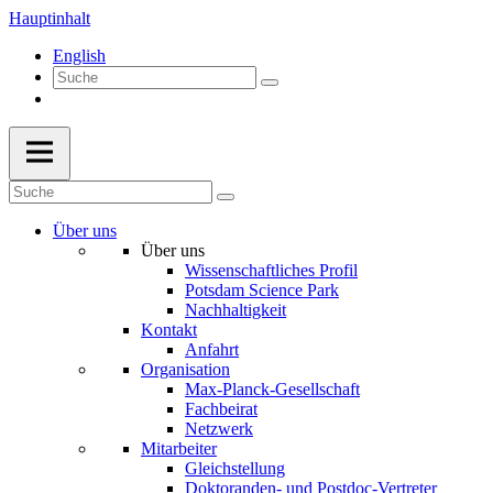
Hauptinhalt
English
Über uns
Über uns
Wissenschaftliches Profil
Potsdam Science Park
Nachhaltigkeit
Kontakt
Anfahrt
Organisation
Max-Planck-Gesellschaft
Fachbeirat
Netzwerk
Mitarbeiter
Gleichstellung
Doktoranden- und Postdoc-Vertreter