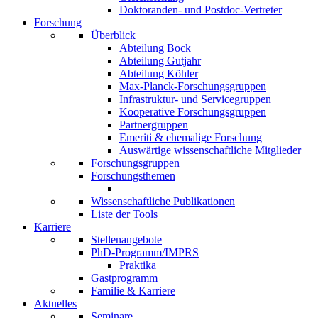
Doktoranden- und Postdoc-Vertreter
Forschung
Überblick
Abteilung Bock
Abteilung Gutjahr
Abteilung Köhler
Max-Planck-Forschungsgruppen
Infrastruktur- und Servicegruppen
Kooperative Forschungsgruppen
Partnergruppen
Emeriti & ehemalige Forschung
Auswärtige wissenschaftliche Mitglieder
Forschungsgruppen
Forschungsthemen
Wissenschaftliche Publikationen
Liste der Tools
Karriere
Stellenangebote
PhD-Programm/IMPRS
Praktika
Gastprogramm
Familie & Karriere
Aktuelles
Seminare