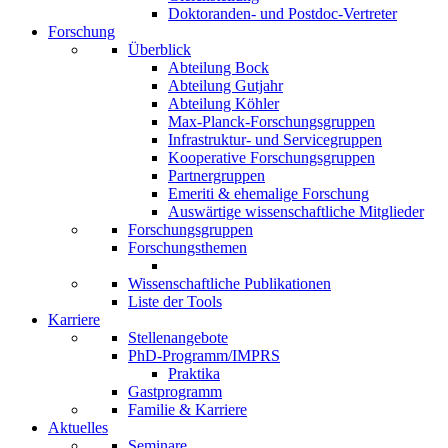
Doktoranden- und Postdoc-Vertreter
Forschung
Überblick
Abteilung Bock
Abteilung Gutjahr
Abteilung Köhler
Max-Planck-Forschungsgruppen
Infrastruktur- und Servicegruppen
Kooperative Forschungsgruppen
Partnergruppen
Emeriti & ehemalige Forschung
Auswärtige wissenschaftliche Mitglieder
Forschungsgruppen
Forschungsthemen
Wissenschaftliche Publikationen
Liste der Tools
Karriere
Stellenangebote
PhD-Programm/IMPRS
Praktika
Gastprogramm
Familie & Karriere
Aktuelles
Seminare