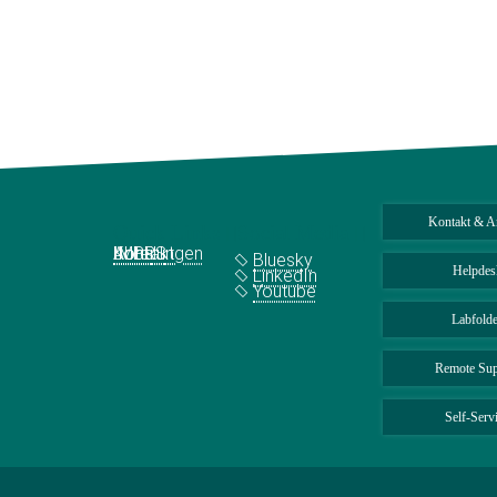
Kontakt & A
Quick Links
Social Media
Abteilungen
IMPRS
Jobs
Kontakt
Bluesky
Helpdes
LinkedIn
Youtube
Labfolde
Remote Sup
Self-Serv