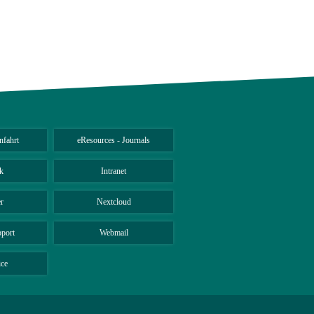
nfahrt
eResources - Journals
k
Intranet
r
Nextcloud
port
Webmail
ice