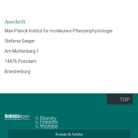
Anschrift
Max-Planck-Institut für molekulare Pflanzenphysiologie
Stefanie Seeger
Am Mühlenberg 1
14476 Potsdam
Brandenburg
TOP
Quick Links
Social Media
Abteilungen
IMPRS
Jobs
Kontakt
Bluesky
LinkedIn
Youtube
Kontakt & Anfahrt