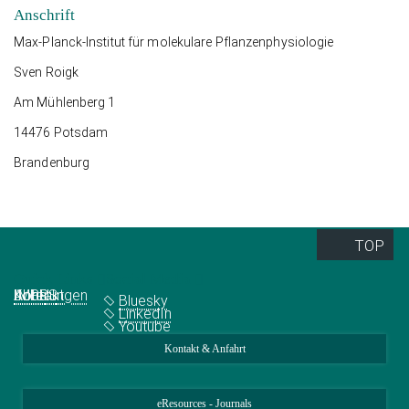
Anschrift
Max-Planck-Institut für molekulare Pflanzenphysiologie
Sven Roigk
Am Mühlenberg 1
14476 Potsdam
Brandenburg
TOP
Quick Links
Social Media
Abteilungen
IMPRS
Jobs
Kontakt
Bluesky
LinkedIn
Youtube
Kontakt & Anfahrt
eResources - Journals