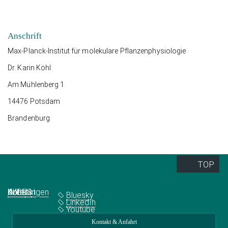
Anschrift
Max-Planck-Institut für molekulare Pflanzenphysiologie
Dr. Karin Köhl
Am Mühlenberg 1
14476 Potsdam
Brandenburg
TOP
Quick Links
Social Media
Abteilungen
IMPRS
Jobs
Kontakt
Bluesky
LinkedIn
Youtube
Kontakt & Anfahrt