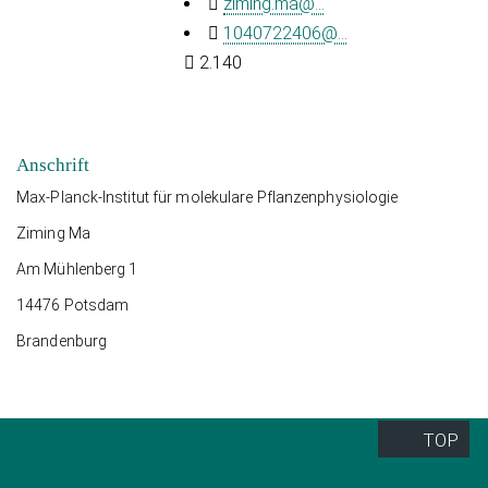
ziming.ma@...
1040722406@...
2.140
Anschrift
Max-Planck-Institut für molekulare Pflanzenphysiologie
Ziming Ma
Am Mühlenberg 1
14476 Potsdam
Brandenburg
TOP
Quick Links
Social Media