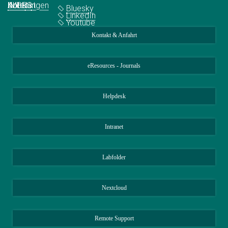
Abteilungen
IMPRS
Jobs
Kontakt
Bluesky
LinkedIn
Youtube
Kontakt & Anfahrt
eResources - Journals
Helpdesk
Intranet
Labfolder
Nextcloud
Remote Support