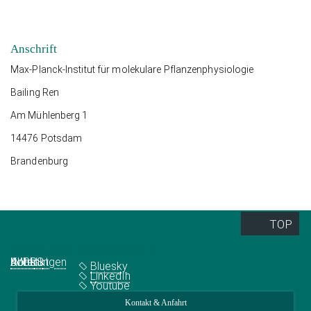
Anschrift
Max-Planck-Institut für molekulare Pflanzenphysiologie
Bailing Ren
Am Mühlenberg 1
14476 Potsdam
Brandenburg
TOP
Quick Links
Social Media
Abteilungen
IMPRS
Jobs
Kontakt
Bluesky
LinkedIn
Youtube
Kontakt & Anfahrt